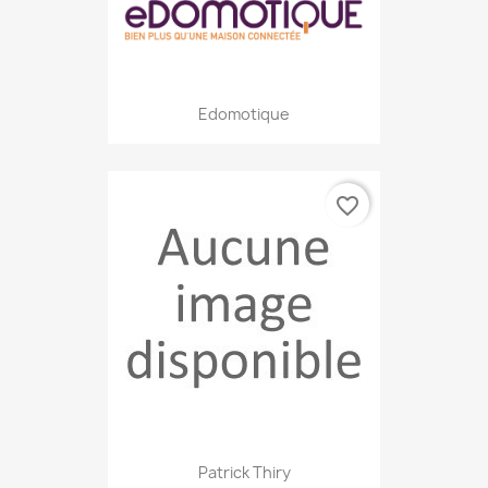
Edomotique
favorite_border
Patrick Thiry