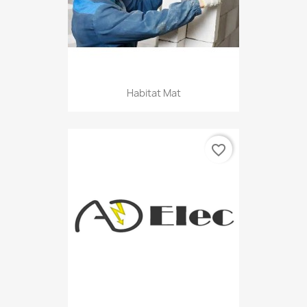
Habitat Mat
favorite_border